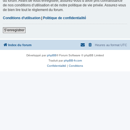
du forum. Avant de vous enregistrer, assurez-vous d’avoir pris connaissance
de nos conditions d’utilisation et de notre politique de vie privée. Assurez-vous
de bien lire tout le règlement du forum.
Conditions d’utilisation
|
Politique de confidentialité
S’enregistrer
Index du forum
Heures au format
UTC
Développé par
phpBB
® Forum Software © phpBB Limited
Traduit par
phpBB-fr.com
Confidentialité
|
Conditions