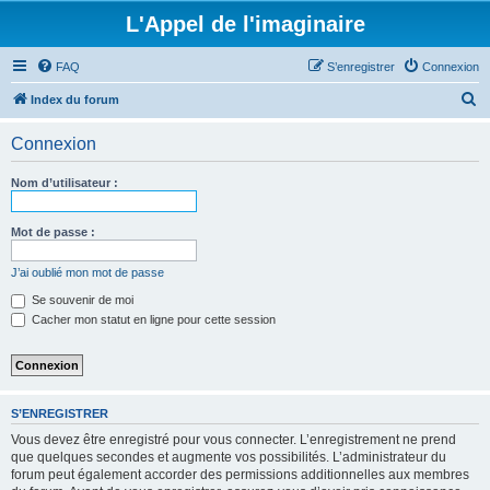
L'Appel de l'imaginaire
FAQ
S’enregistrer
Connexion
R
Index du forum
e
Connexion
c
h
Nom d’utilisateur :
e
r
Mot de passe :
c
J’ai oublié mon mot de passe
h
Se souvenir de moi
e
Cacher mon statut en ligne pour cette session
r
S’ENREGISTRER
Vous devez être enregistré pour vous connecter. L’enregistrement ne prend
que quelques secondes et augmente vos possibilités. L’administrateur du
forum peut également accorder des permissions additionnelles aux membres