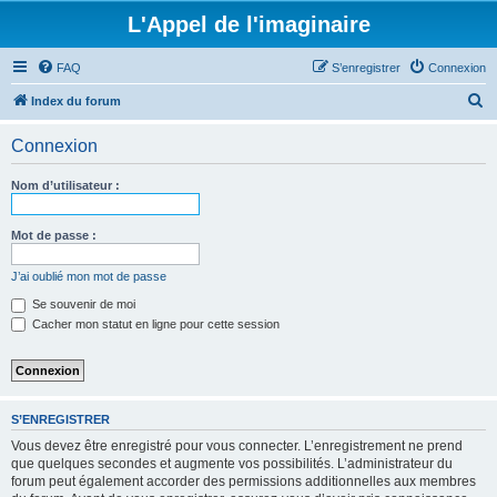
L'Appel de l'imaginaire
FAQ
S’enregistrer
Connexion
R
Index du forum
e
Connexion
c
h
Nom d’utilisateur :
e
r
Mot de passe :
c
J’ai oublié mon mot de passe
h
Se souvenir de moi
e
Cacher mon statut en ligne pour cette session
r
S’ENREGISTRER
Vous devez être enregistré pour vous connecter. L’enregistrement ne prend
que quelques secondes et augmente vos possibilités. L’administrateur du
forum peut également accorder des permissions additionnelles aux membres