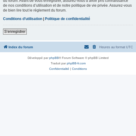
du forum. Avant de vous enregistrer, assurez-vous d’avoir pris connaissance
de nos conditions d’utilisation et de notre politique de vie privée. Assurez-vous
de bien lire tout le règlement du forum.
Conditions d’utilisation
|
Politique de confidentialité
S’enregistrer
Index du forum
Heures au format
UTC
Développé par
phpBB
® Forum Software © phpBB Limited
Traduit par
phpBB-fr.com
Confidentialité
|
Conditions