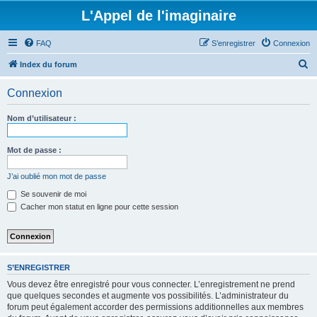
L'Appel de l'imaginaire
FAQ
S’enregistrer
Connexion
R
Index du forum
e
Connexion
c
h
Nom d’utilisateur :
e
r
Mot de passe :
c
J’ai oublié mon mot de passe
h
Se souvenir de moi
e
Cacher mon statut en ligne pour cette session
r
S’ENREGISTRER
Vous devez être enregistré pour vous connecter. L’enregistrement ne prend
que quelques secondes et augmente vos possibilités. L’administrateur du
forum peut également accorder des permissions additionnelles aux membres