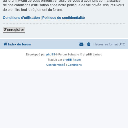
du forum. Avant de vous enregistrer, assurez-vous d’avoir pris connaissance
de nos conditions d’utilisation et de notre politique de vie privée. Assurez-vous
de bien lire tout le règlement du forum.
Conditions d’utilisation
|
Politique de confidentialité
S’enregistrer
Index du forum
Heures au format
UTC
Développé par
phpBB
® Forum Software © phpBB Limited
Traduit par
phpBB-fr.com
Confidentialité
|
Conditions