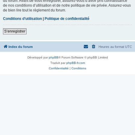
du forum. Avant de vous enregistrer, assurez-vous d’avoir pris connaissance
de nos conditions d’utilisation et de notre politique de vie privée. Assurez-vous
de bien lire tout le règlement du forum.
Conditions d’utilisation
|
Politique de confidentialité
S’enregistrer
Index du forum
Heures au format
UTC
Développé par
phpBB
® Forum Software © phpBB Limited
Traduit par
phpBB-fr.com
Confidentialité
|
Conditions