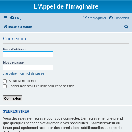
L'Appel de l'imaginaire
FAQ
S’enregistrer
Connexion
R
Index du forum
e
Connexion
c
h
Nom d’utilisateur :
e
r
Mot de passe :
c
J’ai oublié mon mot de passe
h
Se souvenir de moi
e
Cacher mon statut en ligne pour cette session
r
S’ENREGISTRER
Vous devez être enregistré pour vous connecter. L’enregistrement ne prend
que quelques secondes et augmente vos possibilités. L’administrateur du
forum peut également accorder des permissions additionnelles aux membres