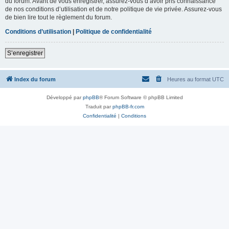
du forum. Avant de vous enregistrer, assurez-vous d’avoir pris connaissance
de nos conditions d’utilisation et de notre politique de vie privée. Assurez-vous
de bien lire tout le règlement du forum.
Conditions d’utilisation
|
Politique de confidentialité
S’enregistrer
Index du forum
Heures au format
UTC
Développé par
phpBB
® Forum Software © phpBB Limited
Traduit par
phpBB-fr.com
Confidentialité
|
Conditions