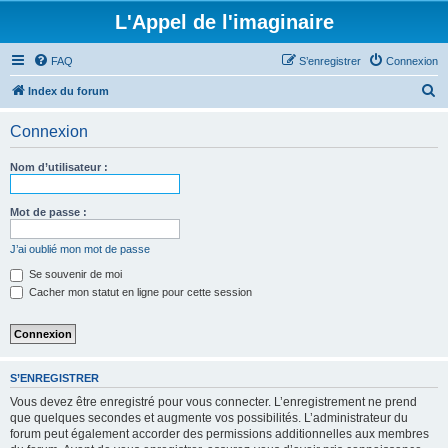
L'Appel de l'imaginaire
FAQ
S’enregistrer
Connexion
R
Index du forum
e
Connexion
c
h
Nom d’utilisateur :
e
r
Mot de passe :
c
J’ai oublié mon mot de passe
h
Se souvenir de moi
e
Cacher mon statut en ligne pour cette session
r
S’ENREGISTRER
Vous devez être enregistré pour vous connecter. L’enregistrement ne prend
que quelques secondes et augmente vos possibilités. L’administrateur du
forum peut également accorder des permissions additionnelles aux membres