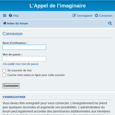
L'Appel de l'imaginaire
FAQ
S’enregistrer
Connexion
R
Index du forum
e
Connexion
c
h
Nom d’utilisateur :
e
r
Mot de passe :
c
J’ai oublié mon mot de passe
h
Se souvenir de moi
e
Cacher mon statut en ligne pour cette session
r
S’ENREGISTRER
Vous devez être enregistré pour vous connecter. L’enregistrement ne prend
que quelques secondes et augmente vos possibilités. L’administrateur du
forum peut également accorder des permissions additionnelles aux membres