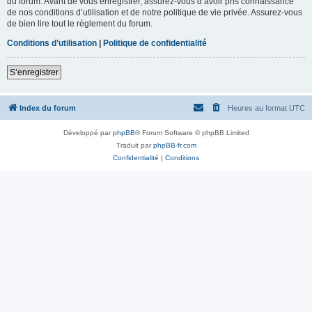
du forum. Avant de vous enregistrer, assurez-vous d’avoir pris connaissance
de nos conditions d’utilisation et de notre politique de vie privée. Assurez-vous
de bien lire tout le règlement du forum.
Conditions d’utilisation
|
Politique de confidentialité
S’enregistrer
Index du forum
Heures au format
UTC
Développé par
phpBB
® Forum Software © phpBB Limited
Traduit par
phpBB-fr.com
Confidentialité
|
Conditions