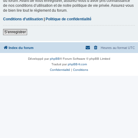
du forum. Avant de vous enregistrer, assurez-vous d’avoir pris connaissance
de nos conditions d’utilisation et de notre politique de vie privée. Assurez-vous
de bien lire tout le règlement du forum.
Conditions d’utilisation
|
Politique de confidentialité
S’enregistrer
Index du forum
Heures au format
UTC
Développé par
phpBB
® Forum Software © phpBB Limited
Traduit par
phpBB-fr.com
Confidentialité
|
Conditions