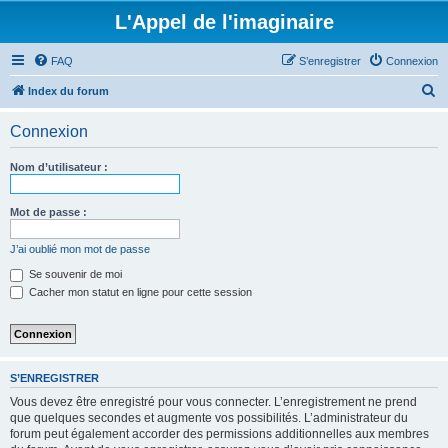
L'Appel de l'imaginaire
FAQ
S’enregistrer
Connexion
R
Index du forum
e
Connexion
c
h
Nom d’utilisateur :
e
r
Mot de passe :
c
J’ai oublié mon mot de passe
h
Se souvenir de moi
e
Cacher mon statut en ligne pour cette session
r
S’ENREGISTRER
Vous devez être enregistré pour vous connecter. L’enregistrement ne prend
que quelques secondes et augmente vos possibilités. L’administrateur du
forum peut également accorder des permissions additionnelles aux membres