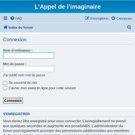
L'Appel de l'imaginaire
FAQ
S’enregistrer
Connexion
R
Index du forum
e
Connexion
c
h
Nom d’utilisateur :
e
r
Mot de passe :
c
J’ai oublié mon mot de passe
h
Se souvenir de moi
e
Cacher mon statut en ligne pour cette session
r
S’ENREGISTRER
Vous devez être enregistré pour vous connecter. L’enregistrement ne prend
que quelques secondes et augmente vos possibilités. L’administrateur du
forum peut également accorder des permissions additionnelles aux membres