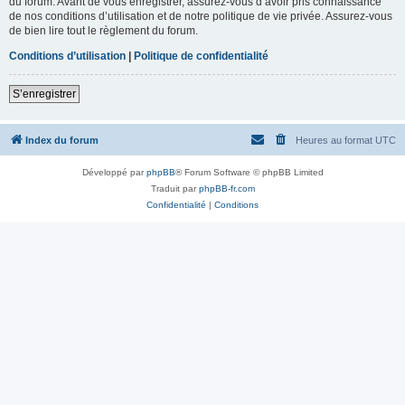
du forum. Avant de vous enregistrer, assurez-vous d’avoir pris connaissance
de nos conditions d’utilisation et de notre politique de vie privée. Assurez-vous
de bien lire tout le règlement du forum.
Conditions d’utilisation
|
Politique de confidentialité
S’enregistrer
Index du forum
Heures au format
UTC
Développé par
phpBB
® Forum Software © phpBB Limited
Traduit par
phpBB-fr.com
Confidentialité
|
Conditions