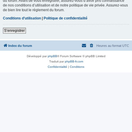
du forum. Avant de vous enregistrer, assurez-vous d’avoir pris connaissance
de nos conditions d’utilisation et de notre politique de vie privée. Assurez-vous
de bien lire tout le règlement du forum.
Conditions d’utilisation
|
Politique de confidentialité
S’enregistrer
Index du forum
Heures au format
UTC
Développé par
phpBB
® Forum Software © phpBB Limited
Traduit par
phpBB-fr.com
Confidentialité
|
Conditions