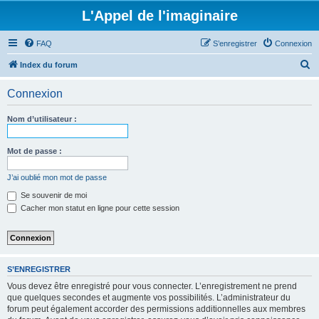
L'Appel de l'imaginaire
FAQ
S’enregistrer
Connexion
R
Index du forum
e
Connexion
c
h
Nom d’utilisateur :
e
r
Mot de passe :
c
J’ai oublié mon mot de passe
h
Se souvenir de moi
e
Cacher mon statut en ligne pour cette session
r
S’ENREGISTRER
Vous devez être enregistré pour vous connecter. L’enregistrement ne prend
que quelques secondes et augmente vos possibilités. L’administrateur du
forum peut également accorder des permissions additionnelles aux membres