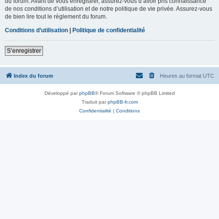
du forum. Avant de vous enregistrer, assurez-vous d’avoir pris connaissance
de nos conditions d’utilisation et de notre politique de vie privée. Assurez-vous
de bien lire tout le règlement du forum.
Conditions d’utilisation
|
Politique de confidentialité
S’enregistrer
Index du forum
Heures au format
UTC
Développé par
phpBB
® Forum Software © phpBB Limited
Traduit par
phpBB-fr.com
Confidentialité
|
Conditions