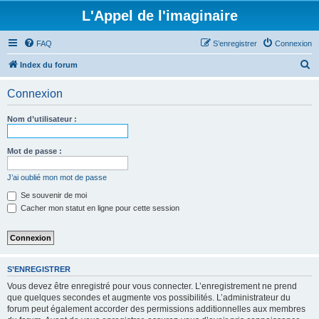
L'Appel de l'imaginaire
FAQ
S’enregistrer
Connexion
R
Index du forum
e
Connexion
c
h
Nom d’utilisateur :
e
r
Mot de passe :
c
J’ai oublié mon mot de passe
h
Se souvenir de moi
e
Cacher mon statut en ligne pour cette session
r
S’ENREGISTRER
Vous devez être enregistré pour vous connecter. L’enregistrement ne prend
que quelques secondes et augmente vos possibilités. L’administrateur du
forum peut également accorder des permissions additionnelles aux membres