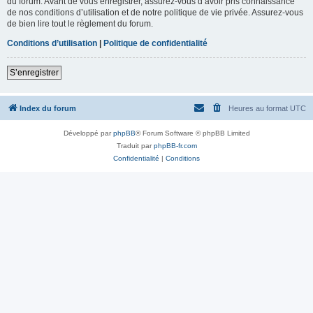
du forum. Avant de vous enregistrer, assurez-vous d’avoir pris connaissance
de nos conditions d’utilisation et de notre politique de vie privée. Assurez-vous
de bien lire tout le règlement du forum.
Conditions d’utilisation
|
Politique de confidentialité
S’enregistrer
Index du forum
Heures au format
UTC
Développé par
phpBB
® Forum Software © phpBB Limited
Traduit par
phpBB-fr.com
Confidentialité
|
Conditions