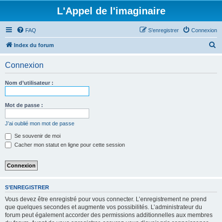
L'Appel de l'imaginaire
FAQ
S’enregistrer
Connexion
R
Index du forum
e
Connexion
c
h
Nom d’utilisateur :
e
r
Mot de passe :
c
J’ai oublié mon mot de passe
h
Se souvenir de moi
e
Cacher mon statut en ligne pour cette session
r
S’ENREGISTRER
Vous devez être enregistré pour vous connecter. L’enregistrement ne prend
que quelques secondes et augmente vos possibilités. L’administrateur du
forum peut également accorder des permissions additionnelles aux membres