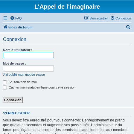
L'Appel de l'imaginaire
FAQ
S’enregistrer
Connexion
R
Index du forum
e
Connexion
c
h
Nom d’utilisateur :
e
r
Mot de passe :
c
J’ai oublié mon mot de passe
h
Se souvenir de moi
e
Cacher mon statut en ligne pour cette session
r
S’ENREGISTRER
Vous devez être enregistré pour vous connecter. L’enregistrement ne prend
que quelques secondes et augmente vos possibilités. L’administrateur du
forum peut également accorder des permissions additionnelles aux membres