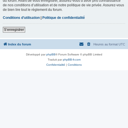
du forum. Avant de vous enregistrer, assurez-vous d’avoir pris connaissance
de nos conditions d’utilisation et de notre politique de vie privée. Assurez-vous
de bien lire tout le règlement du forum.
Conditions d’utilisation
|
Politique de confidentialité
S’enregistrer
Index du forum
Heures au format
UTC
Développé par
phpBB
® Forum Software © phpBB Limited
Traduit par
phpBB-fr.com
Confidentialité
|
Conditions