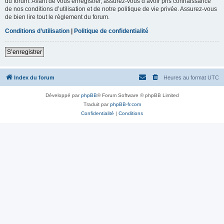
du forum. Avant de vous enregistrer, assurez-vous d’avoir pris connaissance
de nos conditions d’utilisation et de notre politique de vie privée. Assurez-vous
de bien lire tout le règlement du forum.
Conditions d’utilisation
|
Politique de confidentialité
S’enregistrer
Index du forum
Heures au format
UTC
Développé par
phpBB
® Forum Software © phpBB Limited
Traduit par
phpBB-fr.com
Confidentialité
|
Conditions