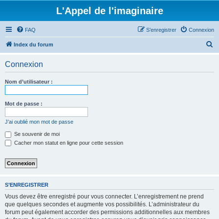
L'Appel de l'imaginaire
FAQ
S’enregistrer
Connexion
R
Index du forum
e
Connexion
c
h
Nom d’utilisateur :
e
r
Mot de passe :
c
J’ai oublié mon mot de passe
h
Se souvenir de moi
e
Cacher mon statut en ligne pour cette session
r
S’ENREGISTRER
Vous devez être enregistré pour vous connecter. L’enregistrement ne prend
que quelques secondes et augmente vos possibilités. L’administrateur du
forum peut également accorder des permissions additionnelles aux membres