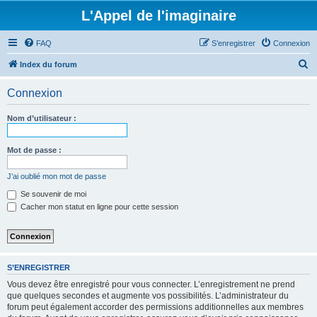
L'Appel de l'imaginaire
FAQ
S’enregistrer
Connexion
R
Index du forum
e
Connexion
c
h
Nom d’utilisateur :
e
r
Mot de passe :
c
J’ai oublié mon mot de passe
h
Se souvenir de moi
e
Cacher mon statut en ligne pour cette session
r
S’ENREGISTRER
Vous devez être enregistré pour vous connecter. L’enregistrement ne prend
que quelques secondes et augmente vos possibilités. L’administrateur du
forum peut également accorder des permissions additionnelles aux membres