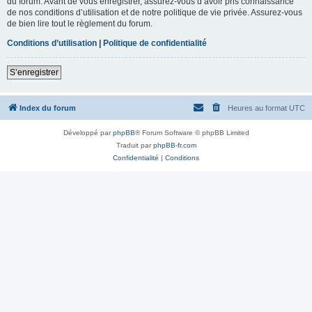
du forum. Avant de vous enregistrer, assurez-vous d’avoir pris connaissance
de nos conditions d’utilisation et de notre politique de vie privée. Assurez-vous
de bien lire tout le règlement du forum.
Conditions d’utilisation
|
Politique de confidentialité
S’enregistrer
Index du forum
Heures au format
UTC
Développé par
phpBB
® Forum Software © phpBB Limited
Traduit par
phpBB-fr.com
Confidentialité
|
Conditions