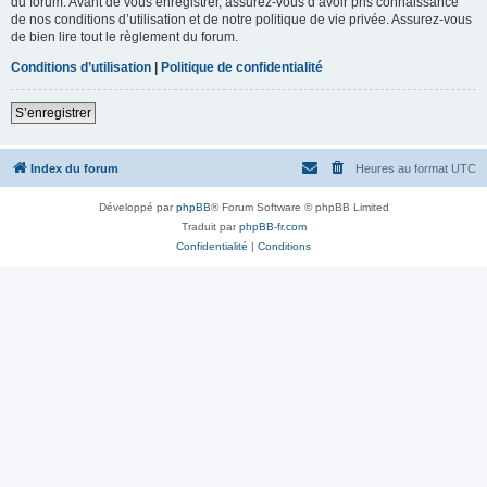
du forum. Avant de vous enregistrer, assurez-vous d’avoir pris connaissance
de nos conditions d’utilisation et de notre politique de vie privée. Assurez-vous
de bien lire tout le règlement du forum.
Conditions d’utilisation
|
Politique de confidentialité
S’enregistrer
Index du forum
Heures au format
UTC
Développé par
phpBB
® Forum Software © phpBB Limited
Traduit par
phpBB-fr.com
Confidentialité
|
Conditions