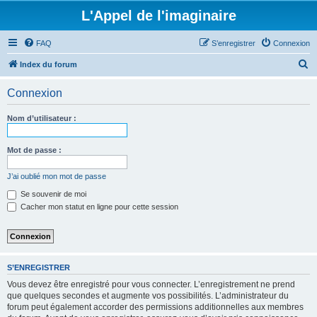
L'Appel de l'imaginaire
FAQ
S’enregistrer
Connexion
R
Index du forum
e
Connexion
c
h
Nom d’utilisateur :
e
r
Mot de passe :
c
J’ai oublié mon mot de passe
h
Se souvenir de moi
e
Cacher mon statut en ligne pour cette session
r
S’ENREGISTRER
Vous devez être enregistré pour vous connecter. L’enregistrement ne prend
que quelques secondes et augmente vos possibilités. L’administrateur du
forum peut également accorder des permissions additionnelles aux membres