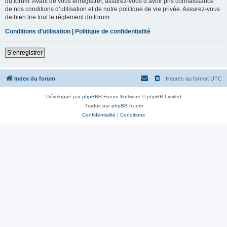
du forum. Avant de vous enregistrer, assurez-vous d’avoir pris connaissance
de nos conditions d’utilisation et de notre politique de vie privée. Assurez-vous
de bien lire tout le règlement du forum.
Conditions d’utilisation
|
Politique de confidentialité
S’enregistrer
Index du forum
Heures au format
UTC
Développé par
phpBB
® Forum Software © phpBB Limited
Traduit par
phpBB-fr.com
Confidentialité
|
Conditions