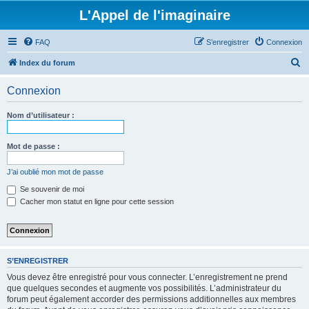
L'Appel de l'imaginaire
FAQ
S’enregistrer
Connexion
R
Index du forum
e
Connexion
c
h
Nom d’utilisateur :
e
r
Mot de passe :
c
J’ai oublié mon mot de passe
h
Se souvenir de moi
e
Cacher mon statut en ligne pour cette session
r
S’ENREGISTRER
Vous devez être enregistré pour vous connecter. L’enregistrement ne prend
que quelques secondes et augmente vos possibilités. L’administrateur du
forum peut également accorder des permissions additionnelles aux membres