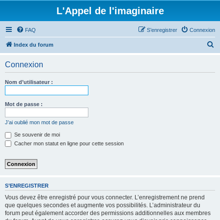
L'Appel de l'imaginaire
FAQ
S’enregistrer
Connexion
R
Index du forum
e
Connexion
c
h
Nom d’utilisateur :
e
r
Mot de passe :
c
J’ai oublié mon mot de passe
h
Se souvenir de moi
e
Cacher mon statut en ligne pour cette session
r
S’ENREGISTRER
Vous devez être enregistré pour vous connecter. L’enregistrement ne prend
que quelques secondes et augmente vos possibilités. L’administrateur du
forum peut également accorder des permissions additionnelles aux membres