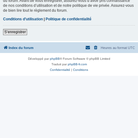
du forum. Avant de vous enregistrer, assurez-vous d’avoir pris connaissance
de nos conditions d’utilisation et de notre politique de vie privée. Assurez-vous
de bien lire tout le règlement du forum.
Conditions d’utilisation
|
Politique de confidentialité
S’enregistrer
Index du forum
Heures au format
UTC
Développé par
phpBB
® Forum Software © phpBB Limited
Traduit par
phpBB-fr.com
Confidentialité
|
Conditions