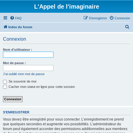
L'Appel de l'imaginaire
FAQ
S’enregistrer
Connexion
R
Index du forum
e
Connexion
c
h
Nom d’utilisateur :
e
r
Mot de passe :
c
J’ai oublié mon mot de passe
h
Se souvenir de moi
e
Cacher mon statut en ligne pour cette session
r
S’ENREGISTRER
Vous devez être enregistré pour vous connecter. L’enregistrement ne prend
que quelques secondes et augmente vos possibilités. L’administrateur du
forum peut également accorder des permissions additionnelles aux membres