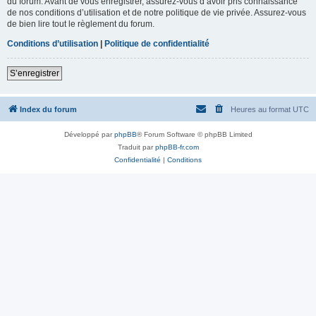
du forum. Avant de vous enregistrer, assurez-vous d’avoir pris connaissance
de nos conditions d’utilisation et de notre politique de vie privée. Assurez-vous
de bien lire tout le règlement du forum.
Conditions d’utilisation
|
Politique de confidentialité
S’enregistrer
Index du forum
Heures au format
UTC
Développé par
phpBB
® Forum Software © phpBB Limited
Traduit par
phpBB-fr.com
Confidentialité
|
Conditions