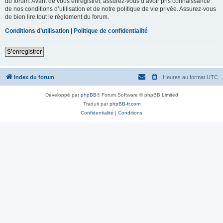
du forum. Avant de vous enregistrer, assurez-vous d’avoir pris connaissance
de nos conditions d’utilisation et de notre politique de vie privée. Assurez-vous
de bien lire tout le règlement du forum.
Conditions d’utilisation
|
Politique de confidentialité
S’enregistrer
Index du forum
Heures au format
UTC
Développé par
phpBB
® Forum Software © phpBB Limited
Traduit par
phpBB-fr.com
Confidentialité
|
Conditions