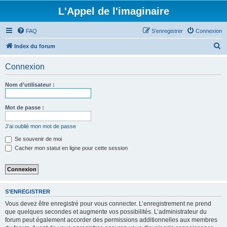
L'Appel de l'imaginaire
FAQ
S’enregistrer
Connexion
R
Index du forum
e
Connexion
c
h
Nom d’utilisateur :
e
r
Mot de passe :
c
J’ai oublié mon mot de passe
h
Se souvenir de moi
e
Cacher mon statut en ligne pour cette session
r
S’ENREGISTRER
Vous devez être enregistré pour vous connecter. L’enregistrement ne prend
que quelques secondes et augmente vos possibilités. L’administrateur du
forum peut également accorder des permissions additionnelles aux membres