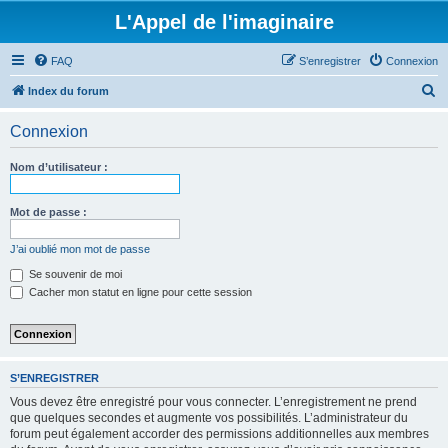
L'Appel de l'imaginaire
FAQ
S’enregistrer
Connexion
R
Index du forum
e
Connexion
c
h
Nom d’utilisateur :
e
r
Mot de passe :
c
J’ai oublié mon mot de passe
h
Se souvenir de moi
e
Cacher mon statut en ligne pour cette session
r
S’ENREGISTRER
Vous devez être enregistré pour vous connecter. L’enregistrement ne prend
que quelques secondes et augmente vos possibilités. L’administrateur du
forum peut également accorder des permissions additionnelles aux membres