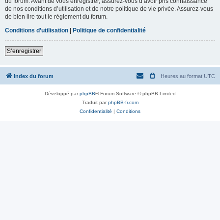
du forum. Avant de vous enregistrer, assurez-vous d’avoir pris connaissance
de nos conditions d’utilisation et de notre politique de vie privée. Assurez-vous
de bien lire tout le règlement du forum.
Conditions d’utilisation
|
Politique de confidentialité
S’enregistrer
Index du forum
Heures au format
UTC
Développé par
phpBB
® Forum Software © phpBB Limited
Traduit par
phpBB-fr.com
Confidentialité
|
Conditions