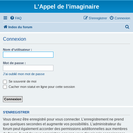
L'Appel de l'imaginaire
FAQ
S’enregistrer
Connexion
R
Index du forum
e
Connexion
c
h
Nom d’utilisateur :
e
r
Mot de passe :
c
J’ai oublié mon mot de passe
h
Se souvenir de moi
e
Cacher mon statut en ligne pour cette session
r
S’ENREGISTRER
Vous devez être enregistré pour vous connecter. L’enregistrement ne prend
que quelques secondes et augmente vos possibilités. L’administrateur du
forum peut également accorder des permissions additionnelles aux membres