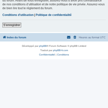
du forum. Avant de vous enregistrer, assurez-vous d’avoir pris connaissance
de nos conditions d’utilisation et de notre politique de vie privée. Assurez-vous
de bien lire tout le règlement du forum.
Conditions d’utilisation
|
Politique de confidentialité
S’enregistrer
Index du forum
Heures au format
UTC
Développé par
phpBB
® Forum Software © phpBB Limited
Traduit par
phpBB-fr.com
Confidentialité
|
Conditions