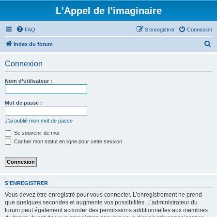
L'Appel de l'imaginaire
FAQ
S’enregistrer
Connexion
R
Index du forum
e
Connexion
c
h
Nom d’utilisateur :
e
r
Mot de passe :
c
J’ai oublié mon mot de passe
h
Se souvenir de moi
e
Cacher mon statut en ligne pour cette session
r
S’ENREGISTRER
Vous devez être enregistré pour vous connecter. L’enregistrement ne prend
que quelques secondes et augmente vos possibilités. L’administrateur du
forum peut également accorder des permissions additionnelles aux membres