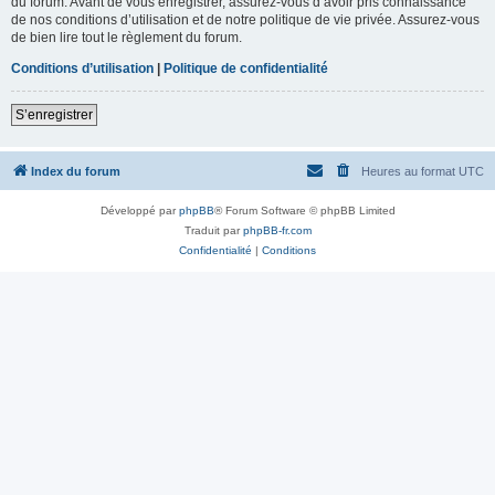
du forum. Avant de vous enregistrer, assurez-vous d’avoir pris connaissance
de nos conditions d’utilisation et de notre politique de vie privée. Assurez-vous
de bien lire tout le règlement du forum.
Conditions d’utilisation
|
Politique de confidentialité
S’enregistrer
Index du forum
Heures au format
UTC
Développé par
phpBB
® Forum Software © phpBB Limited
Traduit par
phpBB-fr.com
Confidentialité
|
Conditions