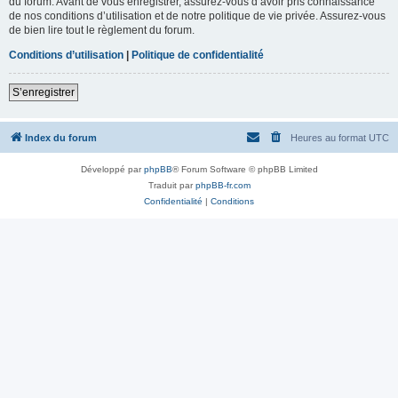
du forum. Avant de vous enregistrer, assurez-vous d’avoir pris connaissance
de nos conditions d’utilisation et de notre politique de vie privée. Assurez-vous
de bien lire tout le règlement du forum.
Conditions d’utilisation
|
Politique de confidentialité
S’enregistrer
Index du forum
Heures au format
UTC
Développé par
phpBB
® Forum Software © phpBB Limited
Traduit par
phpBB-fr.com
Confidentialité
|
Conditions