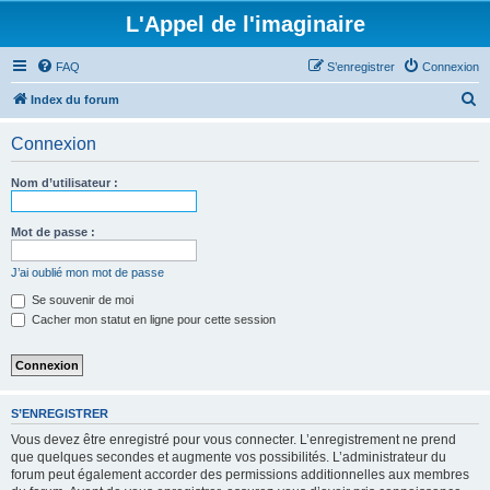
L'Appel de l'imaginaire
FAQ
S’enregistrer
Connexion
R
Index du forum
e
Connexion
c
h
Nom d’utilisateur :
e
r
Mot de passe :
c
J’ai oublié mon mot de passe
h
Se souvenir de moi
e
Cacher mon statut en ligne pour cette session
r
S’ENREGISTRER
Vous devez être enregistré pour vous connecter. L’enregistrement ne prend
que quelques secondes et augmente vos possibilités. L’administrateur du
forum peut également accorder des permissions additionnelles aux membres