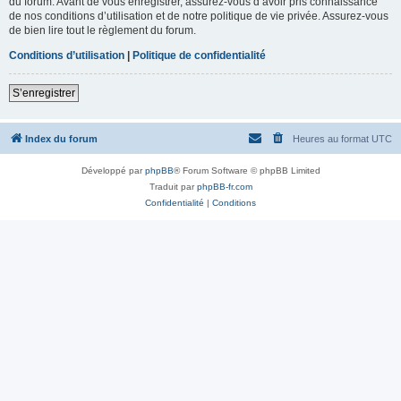
du forum. Avant de vous enregistrer, assurez-vous d’avoir pris connaissance
de nos conditions d’utilisation et de notre politique de vie privée. Assurez-vous
de bien lire tout le règlement du forum.
Conditions d’utilisation
|
Politique de confidentialité
S’enregistrer
Index du forum
Heures au format
UTC
Développé par
phpBB
® Forum Software © phpBB Limited
Traduit par
phpBB-fr.com
Confidentialité
|
Conditions