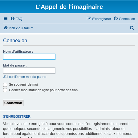
L'Appel de l'imaginaire
FAQ
S’enregistrer
Connexion
R
Index du forum
e
Connexion
c
h
Nom d’utilisateur :
e
r
Mot de passe :
c
J’ai oublié mon mot de passe
h
Se souvenir de moi
e
Cacher mon statut en ligne pour cette session
r
S’ENREGISTRER
Vous devez être enregistré pour vous connecter. L’enregistrement ne prend
que quelques secondes et augmente vos possibilités. L’administrateur du
forum peut également accorder des permissions additionnelles aux membres