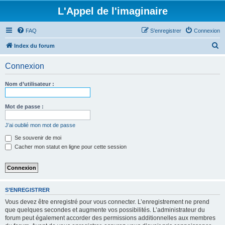
L'Appel de l'imaginaire
FAQ
S’enregistrer
Connexion
R
Index du forum
e
Connexion
c
h
Nom d’utilisateur :
e
r
Mot de passe :
c
J’ai oublié mon mot de passe
h
Se souvenir de moi
e
Cacher mon statut en ligne pour cette session
r
S’ENREGISTRER
Vous devez être enregistré pour vous connecter. L’enregistrement ne prend
que quelques secondes et augmente vos possibilités. L’administrateur du
forum peut également accorder des permissions additionnelles aux membres