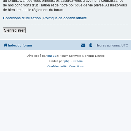
du forum. Avant de vous enregistrer, assurez-vous d’avoir pris connaissance
de nos conditions d’utilisation et de notre politique de vie privée. Assurez-vous
de bien lire tout le règlement du forum.
Conditions d’utilisation
|
Politique de confidentialité
S’enregistrer
Index du forum
Heures au format
UTC
Développé par
phpBB
® Forum Software © phpBB Limited
Traduit par
phpBB-fr.com
Confidentialité
|
Conditions