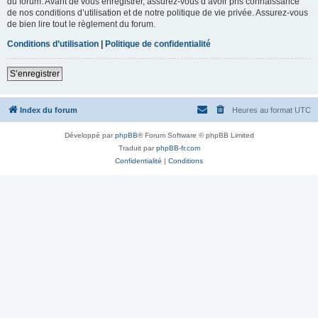
du forum. Avant de vous enregistrer, assurez-vous d’avoir pris connaissance
de nos conditions d’utilisation et de notre politique de vie privée. Assurez-vous
de bien lire tout le règlement du forum.
Conditions d’utilisation
|
Politique de confidentialité
S’enregistrer
Index du forum
Heures au format
UTC
Développé par
phpBB
® Forum Software © phpBB Limited
Traduit par
phpBB-fr.com
Confidentialité
|
Conditions