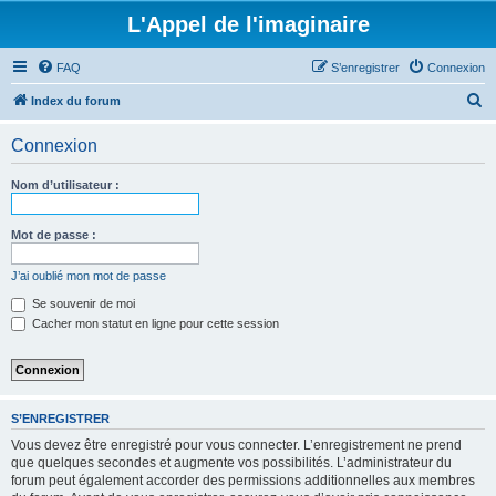
L'Appel de l'imaginaire
FAQ
S’enregistrer
Connexion
R
Index du forum
e
Connexion
c
h
Nom d’utilisateur :
e
r
Mot de passe :
c
J’ai oublié mon mot de passe
h
Se souvenir de moi
e
Cacher mon statut en ligne pour cette session
r
S’ENREGISTRER
Vous devez être enregistré pour vous connecter. L’enregistrement ne prend
que quelques secondes et augmente vos possibilités. L’administrateur du
forum peut également accorder des permissions additionnelles aux membres