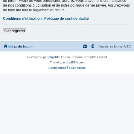
du forum. Avant de vous enregistrer, assurez-vous d’avoir pris connaissance
de nos conditions d’utilisation et de notre politique de vie privée. Assurez-vous
de bien lire tout le règlement du forum.
Conditions d’utilisation
|
Politique de confidentialité
S’enregistrer
Index du forum
Heures au format
UTC
Développé par
phpBB
® Forum Software © phpBB Limited
Traduit par
phpBB-fr.com
Confidentialité
|
Conditions