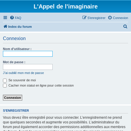
L'Appel de l'imaginaire
FAQ
S’enregistrer
Connexion
R
Index du forum
e
Connexion
c
h
Nom d’utilisateur :
e
r
Mot de passe :
c
J’ai oublié mon mot de passe
h
Se souvenir de moi
e
Cacher mon statut en ligne pour cette session
r
S’ENREGISTRER
Vous devez être enregistré pour vous connecter. L’enregistrement ne prend
que quelques secondes et augmente vos possibilités. L’administrateur du
forum peut également accorder des permissions additionnelles aux membres