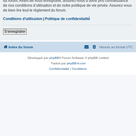
du forum. Avant de vous enregistrer, assurez-vous d’avoir pris connaissance
de nos conditions d’utilisation et de notre politique de vie privée. Assurez-vous
de bien lire tout le règlement du forum.
Conditions d’utilisation
|
Politique de confidentialité
S’enregistrer
Index du forum
Heures au format
UTC
Développé par
phpBB
® Forum Software © phpBB Limited
Traduit par
phpBB-fr.com
Confidentialité
|
Conditions