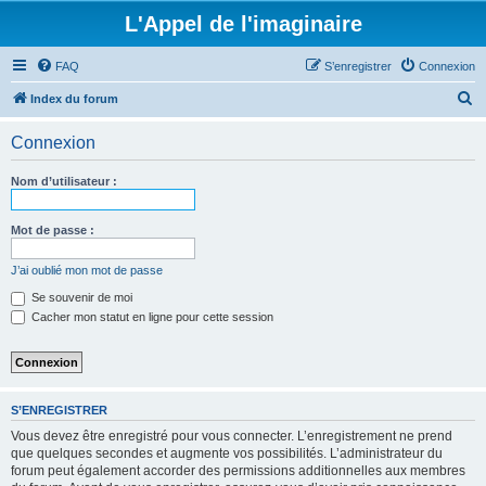
L'Appel de l'imaginaire
FAQ
S’enregistrer
Connexion
R
Index du forum
e
Connexion
c
h
Nom d’utilisateur :
e
r
Mot de passe :
c
J’ai oublié mon mot de passe
h
Se souvenir de moi
e
Cacher mon statut en ligne pour cette session
r
S’ENREGISTRER
Vous devez être enregistré pour vous connecter. L’enregistrement ne prend
que quelques secondes et augmente vos possibilités. L’administrateur du
forum peut également accorder des permissions additionnelles aux membres