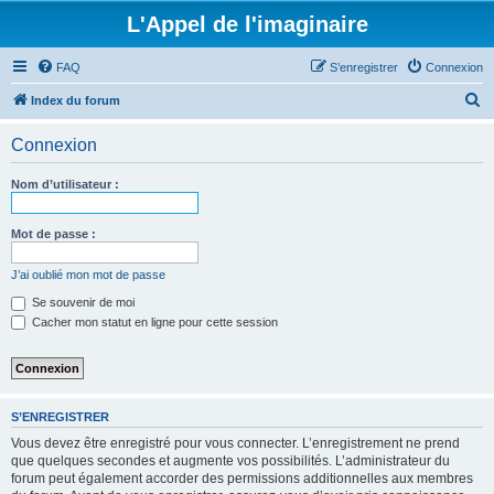
L'Appel de l'imaginaire
FAQ
S’enregistrer
Connexion
R
Index du forum
e
Connexion
c
h
Nom d’utilisateur :
e
r
Mot de passe :
c
J’ai oublié mon mot de passe
h
Se souvenir de moi
e
Cacher mon statut en ligne pour cette session
r
S’ENREGISTRER
Vous devez être enregistré pour vous connecter. L’enregistrement ne prend
que quelques secondes et augmente vos possibilités. L’administrateur du
forum peut également accorder des permissions additionnelles aux membres