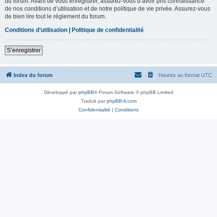
du forum. Avant de vous enregistrer, assurez-vous d’avoir pris connaissance
de nos conditions d’utilisation et de notre politique de vie privée. Assurez-vous
de bien lire tout le règlement du forum.
Conditions d’utilisation
|
Politique de confidentialité
S’enregistrer
Index du forum
Heures au format
UTC
Développé par
phpBB
® Forum Software © phpBB Limited
Traduit par
phpBB-fr.com
Confidentialité
|
Conditions