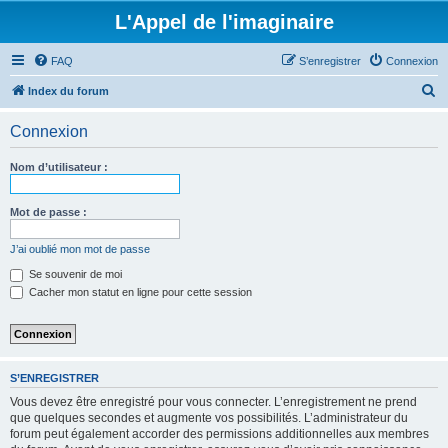
L'Appel de l'imaginaire
FAQ
S’enregistrer
Connexion
R
Index du forum
e
Connexion
c
h
Nom d’utilisateur :
e
r
Mot de passe :
c
J’ai oublié mon mot de passe
h
Se souvenir de moi
e
Cacher mon statut en ligne pour cette session
r
S’ENREGISTRER
Vous devez être enregistré pour vous connecter. L’enregistrement ne prend
que quelques secondes et augmente vos possibilités. L’administrateur du
forum peut également accorder des permissions additionnelles aux membres