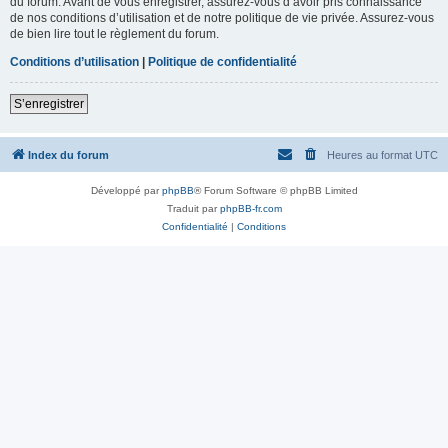
du forum. Avant de vous enregistrer, assurez-vous d’avoir pris connaissance
de nos conditions d’utilisation et de notre politique de vie privée. Assurez-vous
de bien lire tout le règlement du forum.
Conditions d’utilisation
|
Politique de confidentialité
S’enregistrer
Index du forum
Heures au format
UTC
Développé par
phpBB
® Forum Software © phpBB Limited
Traduit par
phpBB-fr.com
Confidentialité
|
Conditions