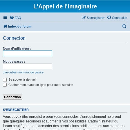
L'Appel de l'imaginaire
FAQ
S’enregistrer
Connexion
R
Index du forum
e
Connexion
c
h
Nom d’utilisateur :
e
r
Mot de passe :
c
J’ai oublié mon mot de passe
h
Se souvenir de moi
e
Cacher mon statut en ligne pour cette session
r
S’ENREGISTRER
Vous devez être enregistré pour vous connecter. L’enregistrement ne prend
que quelques secondes et augmente vos possibilités. L’administrateur du
forum peut également accorder des permissions additionnelles aux membres