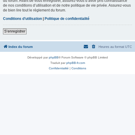
du forum. Avant de vous enregistrer, assurez-vous d’avoir pris connaissance
de nos conditions d’utilisation et de notre politique de vie privée. Assurez-vous
de bien lire tout le règlement du forum.
Conditions d’utilisation
|
Politique de confidentialité
S’enregistrer
Index du forum
Heures au format
UTC
Développé par
phpBB
® Forum Software © phpBB Limited
Traduit par
phpBB-fr.com
Confidentialité
|
Conditions