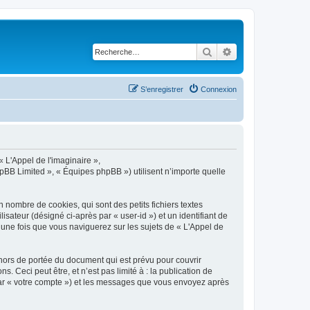
Rechercher
Recherche avancé
S’enregistrer
Connexion
« L'Appel de l'imaginaire »,
hpBB Limited », « Équipes phpBB ») utilisent n’importe quelle
 nombre de cookies, qui sont des petits fichiers textes
isateur (désigné ci-après par « user-id ») et un identifiant de
 une fois que vous naviguerez sur les sujets de « L'Appel de
hors de portée du document qui est prévu pour couvrir
Ceci peut être, et n’est pas limité à : la publication de
i par « votre compte ») et les messages que vous envoyez après