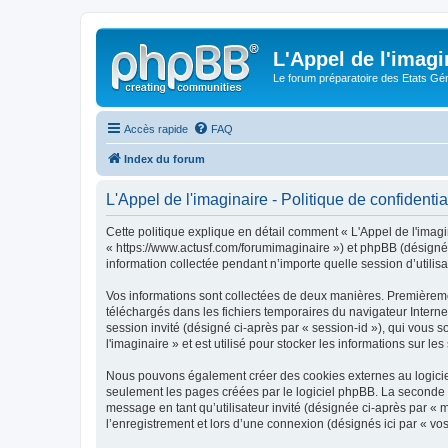
L'Appel de l'imagi
Le forum préparatoire des Etats G
Accès rapide
FAQ
Index du forum
L'Appel de l'imaginaire - Politique de confidentia
Cette politique explique en détail comment « L'Appel de l'imagina
« https://www.actusf.com/forumimaginaire ») et phpBB (désigné c
information collectée pendant n’importe quelle session d’utilisa
Vos informations sont collectées de deux manières. Premièrement
téléchargés dans les fichiers temporaires du navigateur Internet
session invité (désigné ci-après par « session-id »), qui vous
l'imaginaire » et est utilisé pour stocker les informations sur le
Nous pouvons également créer des cookies externes au logiciel 
seulement les pages créées par le logiciel phpBB. La seconde ma
message en tant qu’utilisateur invité (désignée ci-après par « 
l’enregistrement et lors d’une connexion (désignés ici par « v