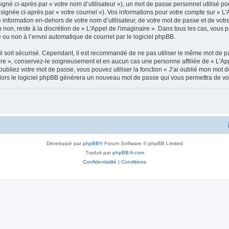
gné ci-après par « votre nom d’utilisateur »), un mot de passe personnel utilisé po
ignée ci-après par « votre courriel »). Vos informations pour votre compte sur « L'A
nformation en-dehors de votre nom d’utilisateur, de votre mot de passe et de votre 
u non, reste à la discrétion de « L'Appel de l'imaginaire ». Dans tous les cas, vous
 ou non à l’envoi automatique de courriel par le logiciel phpBB.
l soit sécurisé. Cependant, il est recommandé de ne pas utiliser le même mot de pas
ire », conservez-le soigneusement et en aucun cas une personne affiliée de « L'App
bliez votre mot de passe, vous pouvez utiliser la fonction « J’ai oublié mon mot d
, alors le logiciel phpBB générera un nouveau mot de passe qui vous permettra de v
Développé par
phpBB
® Forum Software © phpBB Limited
Traduit par
phpBB-fr.com
Confidentialité
|
Conditions