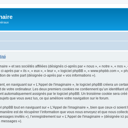
naire
énéraux
lité
ire » et ses sociétés affiliées (désignés ci-après par « nous », « notre », « nos », 
i-après par « ils », « eux », « leur », « logiciel phpBB », « www.phpbb.com », « p
tion de votre part (désignée ci-après par « vos informations »).
, en naviguant sur « L'Appel de l'imaginaire », le logiciel phpBB créera un certain
 de votre ordinateur. Les deux premiers cookies ne contiennent qu’un identifiant util
 sont automatiquement assignés par le logiciel phpBB. Un troisième cookie sera créé
s sujets que vous avez lus, ce qui améliore votre navigation sur le forum.
phpBB tout en naviguant sur « L'Appel de l'imaginaire », bien que ceux-ci soient 
nière est de récupérer l’information que vous nous envoyez et que nous collectons. 
messages invités »), l’enregistrement sur « L'Appel de l'imaginaire » (désignée ic
os messages »).