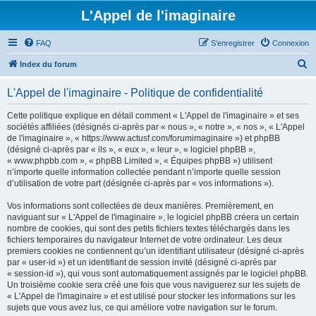
L'Appel de l'imaginaire
FAQ
S’enregistrer
Connexion
R
Index du forum
e
L'Appel de l'imaginaire - Politique de confidentialité
c
h
Cette politique explique en détail comment « L'Appel de l'imaginaire » et ses
sociétés affiliées (désignés ci-après par « nous », « notre », « nos », « L'Appel
e
de l'imaginaire », « https://www.actusf.com/forumimaginaire ») et phpBB
r
(désigné ci-après par « ils », « eux », « leur », « logiciel phpBB »,
« www.phpbb.com », « phpBB Limited », « Équipes phpBB ») utilisent
c
n’importe quelle information collectée pendant n’importe quelle session
h
d’utilisation de votre part (désignée ci-après par « vos informations »).
e
Vos informations sont collectées de deux manières. Premièrement, en
r
naviguant sur « L'Appel de l'imaginaire », le logiciel phpBB créera un certain
nombre de cookies, qui sont des petits fichiers textes téléchargés dans les
fichiers temporaires du navigateur Internet de votre ordinateur. Les deux
premiers cookies ne contiennent qu’un identifiant utilisateur (désigné ci-après
par « user-id ») et un identifiant de session invité (désigné ci-après par
« session-id »), qui vous sont automatiquement assignés par le logiciel phpBB.
Un troisième cookie sera créé une fois que vous naviguerez sur les sujets de
« L'Appel de l'imaginaire » et est utilisé pour stocker les informations sur les
sujets que vous avez lus, ce qui améliore votre navigation sur le forum.