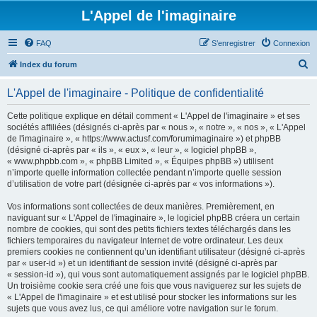
L'Appel de l'imaginaire
FAQ
S’enregistrer
Connexion
R
Index du forum
e
L'Appel de l'imaginaire - Politique de confidentialité
c
h
Cette politique explique en détail comment « L'Appel de l'imaginaire » et ses
sociétés affiliées (désignés ci-après par « nous », « notre », « nos », « L'Appel
e
de l'imaginaire », « https://www.actusf.com/forumimaginaire ») et phpBB
r
(désigné ci-après par « ils », « eux », « leur », « logiciel phpBB »,
« www.phpbb.com », « phpBB Limited », « Équipes phpBB ») utilisent
c
n’importe quelle information collectée pendant n’importe quelle session
h
d’utilisation de votre part (désignée ci-après par « vos informations »).
e
Vos informations sont collectées de deux manières. Premièrement, en
r
naviguant sur « L'Appel de l'imaginaire », le logiciel phpBB créera un certain
nombre de cookies, qui sont des petits fichiers textes téléchargés dans les
fichiers temporaires du navigateur Internet de votre ordinateur. Les deux
premiers cookies ne contiennent qu’un identifiant utilisateur (désigné ci-après
par « user-id ») et un identifiant de session invité (désigné ci-après par
« session-id »), qui vous sont automatiquement assignés par le logiciel phpBB.
Un troisième cookie sera créé une fois que vous naviguerez sur les sujets de
« L'Appel de l'imaginaire » et est utilisé pour stocker les informations sur les
sujets que vous avez lus, ce qui améliore votre navigation sur le forum.