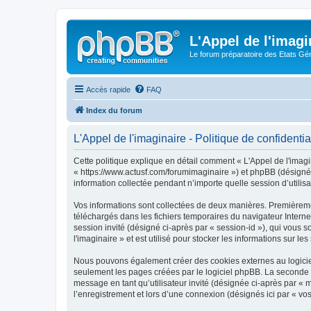
L'Appel de l'imagi
Le forum préparatoire des Etats G
Accès rapide
FAQ
Index du forum
L'Appel de l'imaginaire - Politique de confidentia
Cette politique explique en détail comment « L'Appel de l'imagina
« https://www.actusf.com/forumimaginaire ») et phpBB (désigné c
information collectée pendant n’importe quelle session d’utilisa
Vos informations sont collectées de deux manières. Premièrement
téléchargés dans les fichiers temporaires du navigateur Internet
session invité (désigné ci-après par « session-id »), qui vous
l'imaginaire » et est utilisé pour stocker les informations sur le
Nous pouvons également créer des cookies externes au logiciel 
seulement les pages créées par le logiciel phpBB. La seconde ma
message en tant qu’utilisateur invité (désignée ci-après par « 
l’enregistrement et lors d’une connexion (désignés ici par « v