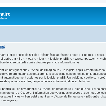
naire
énéraux
lité
ire » et ses sociétés affiliées (désignés ci-après par « nous », « notre », « nos », 
i-après par « ils », « eux », « leur », « logiciel phpBB », « www.phpbb.com », « p
tion de votre part (désignée ci-après par « vos informations »).
, en naviguant sur « L'Appel de l'imaginaire », le logiciel phpBB créera un certain
 de votre ordinateur. Les deux premiers cookies ne contiennent qu’un identifiant util
 sont automatiquement assignés par le logiciel phpBB. Un troisième cookie sera créé
s sujets que vous avez lus, ce qui améliore votre navigation sur le forum.
phpBB tout en naviguant sur « L'Appel de l'imaginaire », bien que ceux-ci soient 
nière est de récupérer l’information que vous nous envoyez et que nous collectons. 
messages invités »), l’enregistrement sur « L'Appel de l'imaginaire » (désignée ic
os messages »).