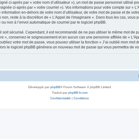
gné ci-après par « votre nom d’utilisateur »), un mot de passe personnel utilisé po
ignée ci-après par « votre courriel »). Vos informations pour votre compte sur « L'A
nformation en-dehors de votre nom d’utilisateur, de votre mot de passe et de votre 
u non, reste à la discrétion de « L'Appel de l'imaginaire ». Dans tous les cas, vous
 ou non à l’envoi automatique de courriel par le logiciel phpBB.
l soit sécurisé. Cependant, il est recommandé de ne pas utiliser le même mot de pas
ire », conservez-le soigneusement et en aucun cas une personne affiliée de « L'App
bliez votre mot de passe, vous pouvez utiliser la fonction « J’ai oublié mon mot d
, alors le logiciel phpBB générera un nouveau mot de passe qui vous permettra de v
Développé par
phpBB
® Forum Software © phpBB Limited
Traduit par
phpBB-fr.com
Confidentialité
|
Conditions