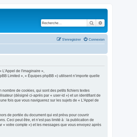
Rechercher
Recherche avancé
S’enregistrer
Connexion
« L'Appel de l'imaginaire »,
hpBB Limited », « Équipes phpBB ») utilisent n’importe quelle
 nombre de cookies, qui sont des petits fichiers textes
isateur (désigné ci-après par « user-id ») et un identifiant de
 une fois que vous naviguerez sur les sujets de « L'Appel de
hors de portée du document qui est prévu pour couvrir
Ceci peut être, et n’est pas limité à : la publication de
i par « votre compte ») et les messages que vous envoyez après