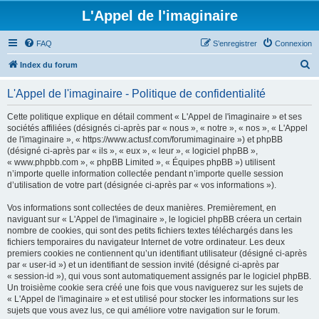
L'Appel de l'imaginaire
FAQ
S’enregistrer
Connexion
R
Index du forum
e
L'Appel de l'imaginaire - Politique de confidentialité
c
h
Cette politique explique en détail comment « L'Appel de l'imaginaire » et ses
sociétés affiliées (désignés ci-après par « nous », « notre », « nos », « L'Appel
e
de l'imaginaire », « https://www.actusf.com/forumimaginaire ») et phpBB
r
(désigné ci-après par « ils », « eux », « leur », « logiciel phpBB »,
« www.phpbb.com », « phpBB Limited », « Équipes phpBB ») utilisent
c
n’importe quelle information collectée pendant n’importe quelle session
h
d’utilisation de votre part (désignée ci-après par « vos informations »).
e
Vos informations sont collectées de deux manières. Premièrement, en
r
naviguant sur « L'Appel de l'imaginaire », le logiciel phpBB créera un certain
nombre de cookies, qui sont des petits fichiers textes téléchargés dans les
fichiers temporaires du navigateur Internet de votre ordinateur. Les deux
premiers cookies ne contiennent qu’un identifiant utilisateur (désigné ci-après
par « user-id ») et un identifiant de session invité (désigné ci-après par
« session-id »), qui vous sont automatiquement assignés par le logiciel phpBB.
Un troisième cookie sera créé une fois que vous naviguerez sur les sujets de
« L'Appel de l'imaginaire » et est utilisé pour stocker les informations sur les
sujets que vous avez lus, ce qui améliore votre navigation sur le forum.