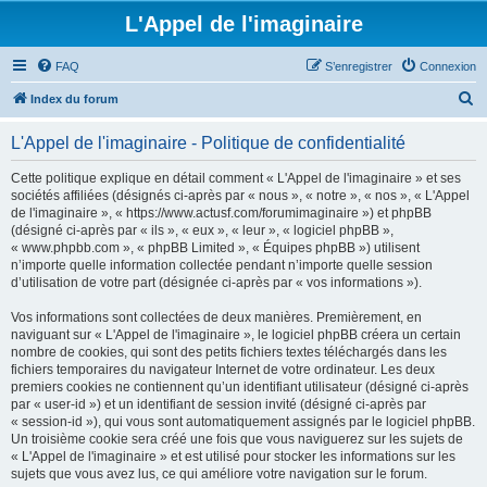
L'Appel de l'imaginaire
FAQ
S’enregistrer
Connexion
R
Index du forum
e
L'Appel de l'imaginaire - Politique de confidentialité
c
h
Cette politique explique en détail comment « L'Appel de l'imaginaire » et ses
sociétés affiliées (désignés ci-après par « nous », « notre », « nos », « L'Appel
e
de l'imaginaire », « https://www.actusf.com/forumimaginaire ») et phpBB
r
(désigné ci-après par « ils », « eux », « leur », « logiciel phpBB »,
« www.phpbb.com », « phpBB Limited », « Équipes phpBB ») utilisent
c
n’importe quelle information collectée pendant n’importe quelle session
h
d’utilisation de votre part (désignée ci-après par « vos informations »).
e
Vos informations sont collectées de deux manières. Premièrement, en
r
naviguant sur « L'Appel de l'imaginaire », le logiciel phpBB créera un certain
nombre de cookies, qui sont des petits fichiers textes téléchargés dans les
fichiers temporaires du navigateur Internet de votre ordinateur. Les deux
premiers cookies ne contiennent qu’un identifiant utilisateur (désigné ci-après
par « user-id ») et un identifiant de session invité (désigné ci-après par
« session-id »), qui vous sont automatiquement assignés par le logiciel phpBB.
Un troisième cookie sera créé une fois que vous naviguerez sur les sujets de
« L'Appel de l'imaginaire » et est utilisé pour stocker les informations sur les
sujets que vous avez lus, ce qui améliore votre navigation sur le forum.