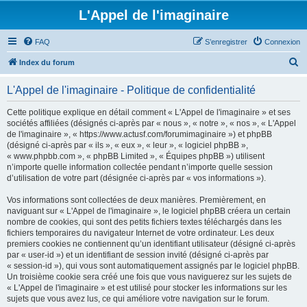
L'Appel de l'imaginaire
FAQ
S’enregistrer
Connexion
R
Index du forum
e
L'Appel de l'imaginaire - Politique de confidentialité
c
h
Cette politique explique en détail comment « L'Appel de l'imaginaire » et ses
sociétés affiliées (désignés ci-après par « nous », « notre », « nos », « L'Appel
e
de l'imaginaire », « https://www.actusf.com/forumimaginaire ») et phpBB
r
(désigné ci-après par « ils », « eux », « leur », « logiciel phpBB »,
« www.phpbb.com », « phpBB Limited », « Équipes phpBB ») utilisent
c
n’importe quelle information collectée pendant n’importe quelle session
h
d’utilisation de votre part (désignée ci-après par « vos informations »).
e
Vos informations sont collectées de deux manières. Premièrement, en
r
naviguant sur « L'Appel de l'imaginaire », le logiciel phpBB créera un certain
nombre de cookies, qui sont des petits fichiers textes téléchargés dans les
fichiers temporaires du navigateur Internet de votre ordinateur. Les deux
premiers cookies ne contiennent qu’un identifiant utilisateur (désigné ci-après
par « user-id ») et un identifiant de session invité (désigné ci-après par
« session-id »), qui vous sont automatiquement assignés par le logiciel phpBB.
Un troisième cookie sera créé une fois que vous naviguerez sur les sujets de
« L'Appel de l'imaginaire » et est utilisé pour stocker les informations sur les
sujets que vous avez lus, ce qui améliore votre navigation sur le forum.