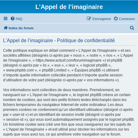
L'Appel de l'imaginaire
FAQ
S’enregistrer
Connexion
R
Index du forum
e
L'Appel de l'imaginaire - Politique de confidentialité
c
h
Cette politique explique en détail comment « L'Appel de l'imaginaire » et ses
sociétés affiliées (désignés ci-après par « nous », « notre », « nos », « L'Appel
e
de l'imaginaire », « https://www.actusf.com/forumimaginaire ») et phpBB
r
(désigné ci-après par « ils », « eux », « leur », « logiciel phpBB »,
« www.phpbb.com », « phpBB Limited », « Équipes phpBB ») utilisent
c
n’importe quelle information collectée pendant n’importe quelle session
h
d’utilisation de votre part (désignée ci-après par « vos informations »).
e
Vos informations sont collectées de deux manières. Premièrement, en
r
naviguant sur « L'Appel de l'imaginaire », le logiciel phpBB créera un certain
nombre de cookies, qui sont des petits fichiers textes téléchargés dans les
fichiers temporaires du navigateur Internet de votre ordinateur. Les deux
premiers cookies ne contiennent qu’un identifiant utilisateur (désigné ci-après
par « user-id ») et un identifiant de session invité (désigné ci-après par
« session-id »), qui vous sont automatiquement assignés par le logiciel phpBB.
Un troisième cookie sera créé une fois que vous naviguerez sur les sujets de
« L'Appel de l'imaginaire » et est utilisé pour stocker les informations sur les
sujets que vous avez lus, ce qui améliore votre navigation sur le forum.