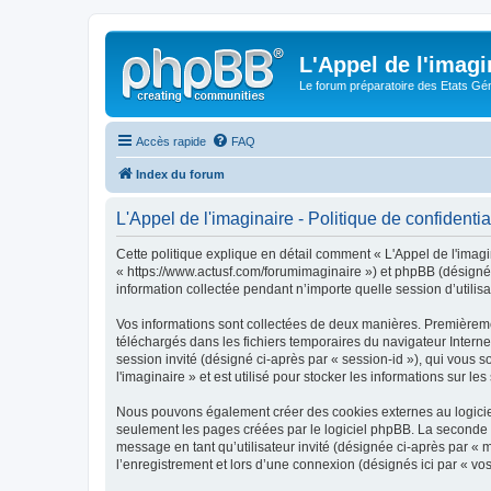
L'Appel de l'imagi
Le forum préparatoire des Etats G
Accès rapide
FAQ
Index du forum
L'Appel de l'imaginaire - Politique de confidentia
Cette politique explique en détail comment « L'Appel de l'imagina
« https://www.actusf.com/forumimaginaire ») et phpBB (désigné c
information collectée pendant n’importe quelle session d’utilisa
Vos informations sont collectées de deux manières. Premièrement
téléchargés dans les fichiers temporaires du navigateur Internet
session invité (désigné ci-après par « session-id »), qui vous
l'imaginaire » et est utilisé pour stocker les informations sur le
Nous pouvons également créer des cookies externes au logiciel 
seulement les pages créées par le logiciel phpBB. La seconde ma
message en tant qu’utilisateur invité (désignée ci-après par « 
l’enregistrement et lors d’une connexion (désignés ici par « v