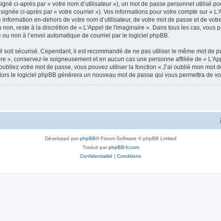
gné ci-après par « votre nom d’utilisateur »), un mot de passe personnel utilisé po
ignée ci-après par « votre courriel »). Vos informations pour votre compte sur « L'A
nformation en-dehors de votre nom d’utilisateur, de votre mot de passe et de votre 
u non, reste à la discrétion de « L'Appel de l'imaginaire ». Dans tous les cas, vous
 ou non à l’envoi automatique de courriel par le logiciel phpBB.
l soit sécurisé. Cependant, il est recommandé de ne pas utiliser le même mot de pas
ire », conservez-le soigneusement et en aucun cas une personne affiliée de « L'App
bliez votre mot de passe, vous pouvez utiliser la fonction « J’ai oublié mon mot d
, alors le logiciel phpBB générera un nouveau mot de passe qui vous permettra de v
Développé par
phpBB
® Forum Software © phpBB Limited
Traduit par
phpBB-fr.com
Confidentialité
|
Conditions