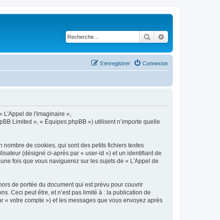
Rechercher
Recherche avancé
S’enregistrer
Connexion
« L'Appel de l'imaginaire »,
hpBB Limited », « Équipes phpBB ») utilisent n’importe quelle
 nombre de cookies, qui sont des petits fichiers textes
isateur (désigné ci-après par « user-id ») et un identifiant de
 une fois que vous naviguerez sur les sujets de « L'Appel de
hors de portée du document qui est prévu pour couvrir
Ceci peut être, et n’est pas limité à : la publication de
i par « votre compte ») et les messages que vous envoyez après