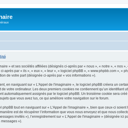
naire
énéraux
lité
ire » et ses sociétés affiliées (désignés ci-après par « nous », « notre », « nos », 
i-après par « ils », « eux », « leur », « logiciel phpBB », « www.phpbb.com », « p
tion de votre part (désignée ci-après par « vos informations »).
, en naviguant sur « L'Appel de l'imaginaire », le logiciel phpBB créera un certain
 de votre ordinateur. Les deux premiers cookies ne contiennent qu’un identifiant util
 sont automatiquement assignés par le logiciel phpBB. Un troisième cookie sera créé
s sujets que vous avez lus, ce qui améliore votre navigation sur le forum.
phpBB tout en naviguant sur « L'Appel de l'imaginaire », bien que ceux-ci soient 
nière est de récupérer l’information que vous nous envoyez et que nous collectons. 
messages invités »), l’enregistrement sur « L'Appel de l'imaginaire » (désignée ic
os messages »).