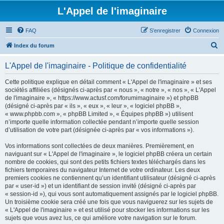
L'Appel de l'imaginaire
FAQ
S’enregistrer
Connexion
R
Index du forum
e
L'Appel de l'imaginaire - Politique de confidentialité
c
h
Cette politique explique en détail comment « L'Appel de l'imaginaire » et ses
sociétés affiliées (désignés ci-après par « nous », « notre », « nos », « L'Appel
e
de l'imaginaire », « https://www.actusf.com/forumimaginaire ») et phpBB
r
(désigné ci-après par « ils », « eux », « leur », « logiciel phpBB »,
« www.phpbb.com », « phpBB Limited », « Équipes phpBB ») utilisent
c
n’importe quelle information collectée pendant n’importe quelle session
h
d’utilisation de votre part (désignée ci-après par « vos informations »).
e
Vos informations sont collectées de deux manières. Premièrement, en
r
naviguant sur « L'Appel de l'imaginaire », le logiciel phpBB créera un certain
nombre de cookies, qui sont des petits fichiers textes téléchargés dans les
fichiers temporaires du navigateur Internet de votre ordinateur. Les deux
premiers cookies ne contiennent qu’un identifiant utilisateur (désigné ci-après
par « user-id ») et un identifiant de session invité (désigné ci-après par
« session-id »), qui vous sont automatiquement assignés par le logiciel phpBB.
Un troisième cookie sera créé une fois que vous naviguerez sur les sujets de
« L'Appel de l'imaginaire » et est utilisé pour stocker les informations sur les
sujets que vous avez lus, ce qui améliore votre navigation sur le forum.