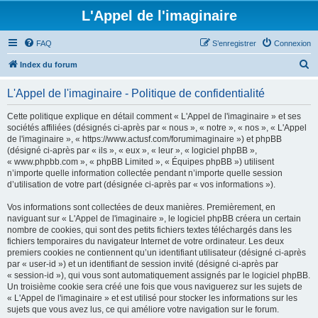
L'Appel de l'imaginaire
FAQ
S’enregistrer
Connexion
R
Index du forum
e
L'Appel de l'imaginaire - Politique de confidentialité
c
h
Cette politique explique en détail comment « L'Appel de l'imaginaire » et ses
sociétés affiliées (désignés ci-après par « nous », « notre », « nos », « L'Appel
e
de l'imaginaire », « https://www.actusf.com/forumimaginaire ») et phpBB
r
(désigné ci-après par « ils », « eux », « leur », « logiciel phpBB »,
« www.phpbb.com », « phpBB Limited », « Équipes phpBB ») utilisent
c
n’importe quelle information collectée pendant n’importe quelle session
h
d’utilisation de votre part (désignée ci-après par « vos informations »).
e
Vos informations sont collectées de deux manières. Premièrement, en
r
naviguant sur « L'Appel de l'imaginaire », le logiciel phpBB créera un certain
nombre de cookies, qui sont des petits fichiers textes téléchargés dans les
fichiers temporaires du navigateur Internet de votre ordinateur. Les deux
premiers cookies ne contiennent qu’un identifiant utilisateur (désigné ci-après
par « user-id ») et un identifiant de session invité (désigné ci-après par
« session-id »), qui vous sont automatiquement assignés par le logiciel phpBB.
Un troisième cookie sera créé une fois que vous naviguerez sur les sujets de
« L'Appel de l'imaginaire » et est utilisé pour stocker les informations sur les
sujets que vous avez lus, ce qui améliore votre navigation sur le forum.