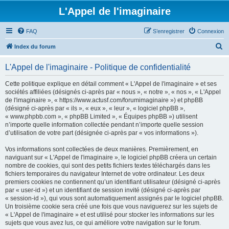
L'Appel de l'imaginaire
FAQ
S’enregistrer
Connexion
R
Index du forum
e
L'Appel de l'imaginaire - Politique de confidentialité
c
h
Cette politique explique en détail comment « L'Appel de l'imaginaire » et ses
sociétés affiliées (désignés ci-après par « nous », « notre », « nos », « L'Appel
e
de l'imaginaire », « https://www.actusf.com/forumimaginaire ») et phpBB
r
(désigné ci-après par « ils », « eux », « leur », « logiciel phpBB »,
« www.phpbb.com », « phpBB Limited », « Équipes phpBB ») utilisent
c
n’importe quelle information collectée pendant n’importe quelle session
h
d’utilisation de votre part (désignée ci-après par « vos informations »).
e
Vos informations sont collectées de deux manières. Premièrement, en
r
naviguant sur « L'Appel de l'imaginaire », le logiciel phpBB créera un certain
nombre de cookies, qui sont des petits fichiers textes téléchargés dans les
fichiers temporaires du navigateur Internet de votre ordinateur. Les deux
premiers cookies ne contiennent qu’un identifiant utilisateur (désigné ci-après
par « user-id ») et un identifiant de session invité (désigné ci-après par
« session-id »), qui vous sont automatiquement assignés par le logiciel phpBB.
Un troisième cookie sera créé une fois que vous naviguerez sur les sujets de
« L'Appel de l'imaginaire » et est utilisé pour stocker les informations sur les
sujets que vous avez lus, ce qui améliore votre navigation sur le forum.