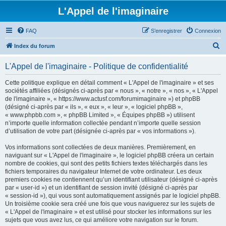
L'Appel de l'imaginaire
FAQ
S’enregistrer
Connexion
R
Index du forum
e
L'Appel de l'imaginaire - Politique de confidentialité
c
h
Cette politique explique en détail comment « L'Appel de l'imaginaire » et ses
sociétés affiliées (désignés ci-après par « nous », « notre », « nos », « L'Appel
e
de l'imaginaire », « https://www.actusf.com/forumimaginaire ») et phpBB
r
(désigné ci-après par « ils », « eux », « leur », « logiciel phpBB »,
« www.phpbb.com », « phpBB Limited », « Équipes phpBB ») utilisent
c
n’importe quelle information collectée pendant n’importe quelle session
h
d’utilisation de votre part (désignée ci-après par « vos informations »).
e
Vos informations sont collectées de deux manières. Premièrement, en
r
naviguant sur « L'Appel de l'imaginaire », le logiciel phpBB créera un certain
nombre de cookies, qui sont des petits fichiers textes téléchargés dans les
fichiers temporaires du navigateur Internet de votre ordinateur. Les deux
premiers cookies ne contiennent qu’un identifiant utilisateur (désigné ci-après
par « user-id ») et un identifiant de session invité (désigné ci-après par
« session-id »), qui vous sont automatiquement assignés par le logiciel phpBB.
Un troisième cookie sera créé une fois que vous naviguerez sur les sujets de
« L'Appel de l'imaginaire » et est utilisé pour stocker les informations sur les
sujets que vous avez lus, ce qui améliore votre navigation sur le forum.