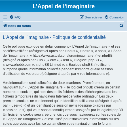
L'Appel de l'imaginaire
FAQ
S’enregistrer
Connexion
R
Index du forum
e
L'Appel de l'imaginaire - Politique de confidentialité
c
h
Cette politique explique en détail comment « L'Appel de l'imaginaire » et ses
sociétés affiliées (désignés ci-après par « nous », « notre », « nos », « L'Appel
e
de l'imaginaire », « https://www.actusf.com/forumimaginaire ») et phpBB
r
(désigné ci-après par « ils », « eux », « leur », « logiciel phpBB »,
« www.phpbb.com », « phpBB Limited », « Équipes phpBB ») utilisent
c
n’importe quelle information collectée pendant n’importe quelle session
h
d’utilisation de votre part (désignée ci-après par « vos informations »).
e
Vos informations sont collectées de deux manières. Premièrement, en
r
naviguant sur « L'Appel de l'imaginaire », le logiciel phpBB créera un certain
nombre de cookies, qui sont des petits fichiers textes téléchargés dans les
fichiers temporaires du navigateur Internet de votre ordinateur. Les deux
premiers cookies ne contiennent qu’un identifiant utilisateur (désigné ci-après
par « user-id ») et un identifiant de session invité (désigné ci-après par
« session-id »), qui vous sont automatiquement assignés par le logiciel phpBB.
Un troisième cookie sera créé une fois que vous naviguerez sur les sujets de
« L'Appel de l'imaginaire » et est utilisé pour stocker les informations sur les
sujets que vous avez lus, ce qui améliore votre navigation sur le forum.