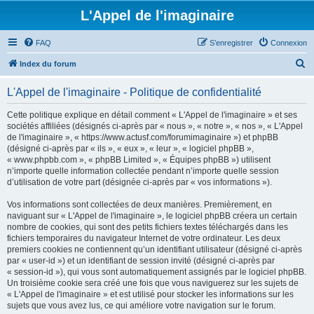
L'Appel de l'imaginaire
FAQ
S’enregistrer
Connexion
R
Index du forum
e
L'Appel de l'imaginaire - Politique de confidentialité
c
h
Cette politique explique en détail comment « L'Appel de l'imaginaire » et ses
sociétés affiliées (désignés ci-après par « nous », « notre », « nos », « L'Appel
e
de l'imaginaire », « https://www.actusf.com/forumimaginaire ») et phpBB
r
(désigné ci-après par « ils », « eux », « leur », « logiciel phpBB »,
« www.phpbb.com », « phpBB Limited », « Équipes phpBB ») utilisent
c
n’importe quelle information collectée pendant n’importe quelle session
h
d’utilisation de votre part (désignée ci-après par « vos informations »).
e
Vos informations sont collectées de deux manières. Premièrement, en
r
naviguant sur « L'Appel de l'imaginaire », le logiciel phpBB créera un certain
nombre de cookies, qui sont des petits fichiers textes téléchargés dans les
fichiers temporaires du navigateur Internet de votre ordinateur. Les deux
premiers cookies ne contiennent qu’un identifiant utilisateur (désigné ci-après
par « user-id ») et un identifiant de session invité (désigné ci-après par
« session-id »), qui vous sont automatiquement assignés par le logiciel phpBB.
Un troisième cookie sera créé une fois que vous naviguerez sur les sujets de
« L'Appel de l'imaginaire » et est utilisé pour stocker les informations sur les
sujets que vous avez lus, ce qui améliore votre navigation sur le forum.