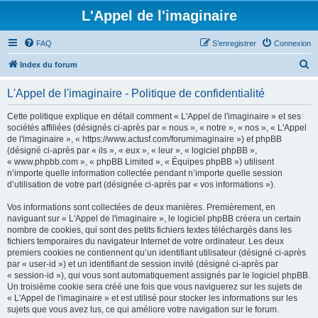
L'Appel de l'imaginaire
FAQ
S’enregistrer
Connexion
R
Index du forum
e
L'Appel de l'imaginaire - Politique de confidentialité
c
h
Cette politique explique en détail comment « L'Appel de l'imaginaire » et ses
sociétés affiliées (désignés ci-après par « nous », « notre », « nos », « L'Appel
e
de l'imaginaire », « https://www.actusf.com/forumimaginaire ») et phpBB
r
(désigné ci-après par « ils », « eux », « leur », « logiciel phpBB »,
« www.phpbb.com », « phpBB Limited », « Équipes phpBB ») utilisent
c
n’importe quelle information collectée pendant n’importe quelle session
h
d’utilisation de votre part (désignée ci-après par « vos informations »).
e
Vos informations sont collectées de deux manières. Premièrement, en
r
naviguant sur « L'Appel de l'imaginaire », le logiciel phpBB créera un certain
nombre de cookies, qui sont des petits fichiers textes téléchargés dans les
fichiers temporaires du navigateur Internet de votre ordinateur. Les deux
premiers cookies ne contiennent qu’un identifiant utilisateur (désigné ci-après
par « user-id ») et un identifiant de session invité (désigné ci-après par
« session-id »), qui vous sont automatiquement assignés par le logiciel phpBB.
Un troisième cookie sera créé une fois que vous naviguerez sur les sujets de
« L'Appel de l'imaginaire » et est utilisé pour stocker les informations sur les
sujets que vous avez lus, ce qui améliore votre navigation sur le forum.