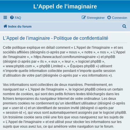
L'Appel de l'imaginaire
FAQ
S’enregistrer
Connexion
R
Index du forum
e
L'Appel de l'imaginaire - Politique de confidentialité
c
h
Cette politique explique en détail comment « L'Appel de l'imaginaire » et ses
sociétés affiliées (désignés ci-après par « nous », « notre », « nos », « L'Appel
e
de l'imaginaire », « https://www.actusf.com/forumimaginaire ») et phpBB
r
(désigné ci-après par « ils », « eux », « leur », « logiciel phpBB »,
« www.phpbb.com », « phpBB Limited », « Équipes phpBB ») utilisent
c
n’importe quelle information collectée pendant n’importe quelle session
h
d’utilisation de votre part (désignée ci-après par « vos informations »).
e
Vos informations sont collectées de deux manières. Premièrement, en
r
naviguant sur « L'Appel de l'imaginaire », le logiciel phpBB créera un certain
nombre de cookies, qui sont des petits fichiers textes téléchargés dans les
fichiers temporaires du navigateur Internet de votre ordinateur. Les deux
premiers cookies ne contiennent qu’un identifiant utilisateur (désigné ci-après
par « user-id ») et un identifiant de session invité (désigné ci-après par
« session-id »), qui vous sont automatiquement assignés par le logiciel phpBB.
Un troisième cookie sera créé une fois que vous naviguerez sur les sujets de
« L'Appel de l'imaginaire » et est utilisé pour stocker les informations sur les
sujets que vous avez lus, ce qui améliore votre navigation sur le forum.