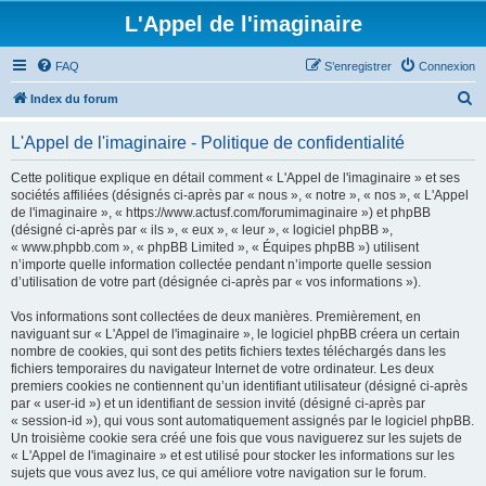
L'Appel de l'imaginaire
FAQ
S’enregistrer
Connexion
R
Index du forum
e
L'Appel de l'imaginaire - Politique de confidentialité
c
h
Cette politique explique en détail comment « L'Appel de l'imaginaire » et ses
sociétés affiliées (désignés ci-après par « nous », « notre », « nos », « L'Appel
e
de l'imaginaire », « https://www.actusf.com/forumimaginaire ») et phpBB
r
(désigné ci-après par « ils », « eux », « leur », « logiciel phpBB »,
« www.phpbb.com », « phpBB Limited », « Équipes phpBB ») utilisent
c
n’importe quelle information collectée pendant n’importe quelle session
h
d’utilisation de votre part (désignée ci-après par « vos informations »).
e
Vos informations sont collectées de deux manières. Premièrement, en
r
naviguant sur « L'Appel de l'imaginaire », le logiciel phpBB créera un certain
nombre de cookies, qui sont des petits fichiers textes téléchargés dans les
fichiers temporaires du navigateur Internet de votre ordinateur. Les deux
premiers cookies ne contiennent qu’un identifiant utilisateur (désigné ci-après
par « user-id ») et un identifiant de session invité (désigné ci-après par
« session-id »), qui vous sont automatiquement assignés par le logiciel phpBB.
Un troisième cookie sera créé une fois que vous naviguerez sur les sujets de
« L'Appel de l'imaginaire » et est utilisé pour stocker les informations sur les
sujets que vous avez lus, ce qui améliore votre navigation sur le forum.