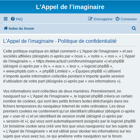
L'Appel de l'imaginaire
FAQ
S’enregistrer
Connexion
R
Index du forum
e
L'Appel de l'imaginaire - Politique de confidentialité
c
h
Cette politique explique en détail comment « L'Appel de l'imaginaire » et ses
sociétés affiliées (désignés ci-après par « nous », « notre », « nos », « L'Appel
e
de l'imaginaire », « https://www.actusf.com/forumimaginaire ») et phpBB
r
(désigné ci-après par « ils », « eux », « leur », « logiciel phpBB »,
« www.phpbb.com », « phpBB Limited », « Équipes phpBB ») utilisent
c
n’importe quelle information collectée pendant n’importe quelle session
h
d’utilisation de votre part (désignée ci-après par « vos informations »).
e
Vos informations sont collectées de deux manières. Premièrement, en
r
naviguant sur « L'Appel de l'imaginaire », le logiciel phpBB créera un certain
nombre de cookies, qui sont des petits fichiers textes téléchargés dans les
fichiers temporaires du navigateur Internet de votre ordinateur. Les deux
premiers cookies ne contiennent qu’un identifiant utilisateur (désigné ci-après
par « user-id ») et un identifiant de session invité (désigné ci-après par
« session-id »), qui vous sont automatiquement assignés par le logiciel phpBB.
Un troisième cookie sera créé une fois que vous naviguerez sur les sujets de
« L'Appel de l'imaginaire » et est utilisé pour stocker les informations sur les
sujets que vous avez lus, ce qui améliore votre navigation sur le forum.